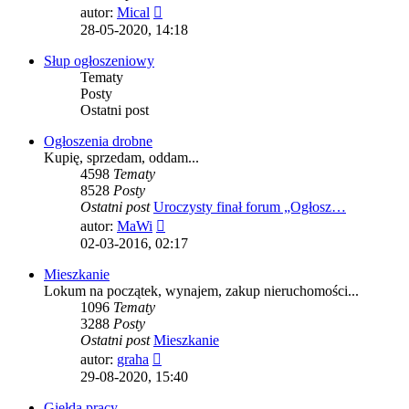
Wyświetl
autor:
Mical
najnowszy
28-05-2020, 14:18
post
Słup ogłoszeniowy
Tematy
Posty
Ostatni post
Ogłoszenia drobne
Kupię, sprzedam, oddam...
4598
Tematy
8528
Posty
Ostatni post
Uroczysty finał forum „Ogłosz…
Wyświetl
autor:
MaWi
najnowszy
02-03-2016, 02:17
post
Mieszkanie
Lokum na początek, wynajem, zakup nieruchomości...
1096
Tematy
3288
Posty
Ostatni post
Mieszkanie
Wyświetl
autor:
graha
najnowszy
29-08-2020, 15:40
post
Giełda pracy