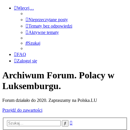
Więcej…
Nieprzeczytane posty
Tematy bez odpowiedzi
Aktywne tematy
Szukaj
FAQ
Zaloguj się
Archiwum Forum. Polacy w
Luksemburgu.
Forum działało do 2020. Zapraszamy na Polska.LU
Przejdź do zawartości
Wyszukiwanie
Szukaj
zaawansowane