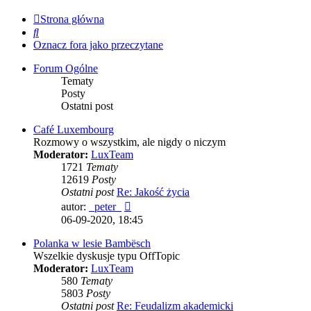
Strona główna
Szukaj
Oznacz fora jako przeczytane
Forum Ogólne
Tematy
Posty
Ostatni post
Café Luxembourg
Rozmowy o wszystkim, ale nigdy o niczym
Moderator:
LuxTeam
1721
Tematy
12619
Posty
Ostatni post
Re: Jakość życia
Wyświetl
autor:
_peter_
najnowszy
06-09-2020, 18:45
post
Polanka w lesie Bambësch
Wszelkie dyskusje typu OffTopic
Moderator:
LuxTeam
580
Tematy
5803
Posty
Ostatni post
Re: Feudalizm akademicki