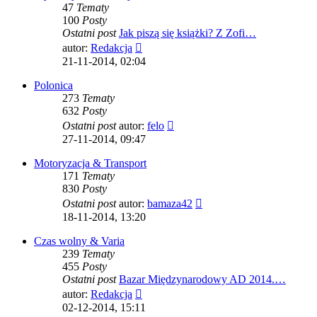
47
Tematy
100
Posty
Ostatni post
Jak piszą się książki? Z Zofi…
Wyświetl
autor:
Redakcja
najnowszy
21-11-2014, 02:04
post
Polonica
273
Tematy
632
Posty
Wyświetl
Ostatni post
autor:
felo
najnowszy
27-11-2014, 09:47
post
Motoryzacja & Transport
171
Tematy
830
Posty
Wyświetl
Ostatni post
autor:
bamaza42
najnowszy
18-11-2014, 13:20
post
Czas wolny & Varia
239
Tematy
455
Posty
Ostatni post
Bazar Międzynarodowy AD 2014.…
Wyświetl
autor:
Redakcja
najnowszy
02-12-2014, 15:11
post