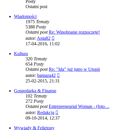
Posty
Ostatni post
Wiadomości
1975
Tematy
5388
Posty
Ostatni post
Re: Winobranie rozpoczęte!
Wyświetl
autor:
Ania82
najnowszy
17-04-2016, 11:02
post
Kultura
320
Tematy
654
Posty
Ostatni post
Re: "Ida" już jutro w Utopii
Wyświetl
autor:
bamaza42
najnowszy
25-02-2015, 21:31
post
Gospodarka & Finanse
102
Tematy
272
Posty
Ostatni post
Entrepreneurial Woman - (foto…
Wyświetl
autor:
Redakcja
najnowszy
09-10-2014, 12:37
post
Wywiady & Felietony