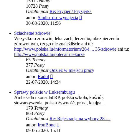
1591
Tematy
10728
Posty
Ostatni post
Re: Fryzjer / Fryzjerka
Wyświetl
autor:
Studio_do_wynajecia
najnowszy
30-08-2020, 11:56
post
Szlachetne zdrowie
Wszystko o zdrowiu, lekarzach, leczeniu, ubezpieczeniu
zdrowotnym, czego nie znaleźliście ani tu:
http://www.polska.lu/informatorium/26-i ... 35-zdrowie
ani tu:
http://www.polska.lu/polecani-lekarze
65
Tematy
377
Posty
Ostatni post
Odzież w miejscu pracy
Wyświetl
autor:
Radol
najnowszy
22-07-2020, 14:34
post
Sprawy polskie w Luksemburgu
Ambasada i konsulat RP, polska szkoła, kościół,
stowarzyszenia, polska żywność, prasa, knajpa...
179
Tematy
863
Posty
Ostatni post
Re: Rejestracja na wybory 28.…
Wyświetl
autor:
IronBone
najnowszy
09-06-2020, 15:11