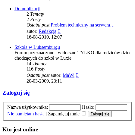
post
Do publikacji
2
Tematy
2
Posty
Ostatni post
Problem techniczny na serwera…
Wyświetl
autor:
Redakcja
najnowszy
16-08-2010, 12:07
post
Szkoła w Luksemburgu
Forum przeznaczone i widoczne TYLKO dla rodziców dzieci
chodzących do szkół w Luxie.
14
Tematy
116
Posty
Wyświetl
Ostatni post
autor:
MaWi
najnowszy
20-03-2009, 23:11
post
Zaloguj się
Nazwa użytkownika:
Hasło:
Nie pamiętam hasła
|
Zapamiętaj mnie
Kto jest online