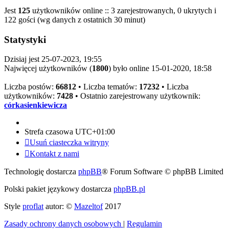
Jest
125
użytkowników online :: 3 zarejestrowanych, 0 ukrytych i
122 gości (wg danych z ostatnich 30 minut)
Statystyki
Dzisiaj jest 25-07-2023, 19:55
Najwięcej użytkowników (
1800
) było online 15-01-2020, 18:58
Liczba postów:
66812
• Liczba tematów:
17232
• Liczba
użytkowników:
7428
• Ostatnio zarejestrowany użytkownik:
córkasienkiewicza
Strefa czasowa
UTC+01:00
Usuń ciasteczka witryny
Kontakt z nami
Technologię dostarcza
phpBB
® Forum Software © phpBB Limited
Polski pakiet językowy dostarcza
phpBB.pl
Style
proflat
autor: ©
Mazeltof
2017
Zasady ochrony danych osobowych
|
Regulamin