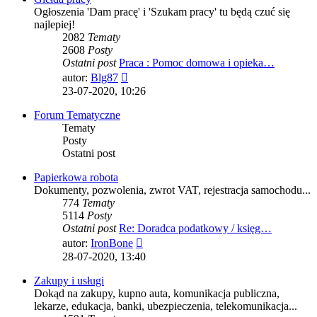
Ogłoszenia 'Dam pracę' i 'Szukam pracy' tu będą czuć się
najlepiej!
2082
Tematy
2608
Posty
Ostatni post
Praca : Pomoc domowa i opieka…
Wyświetl
autor:
Blg87
najnowszy
23-07-2020, 10:26
post
Forum Tematyczne
Tematy
Posty
Ostatni post
Papierkowa robota
Dokumenty, pozwolenia, zwrot VAT, rejestracja samochodu...
774
Tematy
5114
Posty
Ostatni post
Re: Doradca podatkowy / księg…
Wyświetl
autor:
IronBone
najnowszy
28-07-2020, 13:40
post
Zakupy i usługi
Dokąd na zakupy, kupno auta, komunikacja publiczna,
lekarze, edukacja, banki, ubezpieczenia, telekomunikacja...