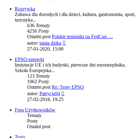
post
Rozrywka
Zabawa dla dorosłych i dla dzieci, kultura, gastronomia, sport,
turystyka...
636
Tematy
4256
Posty
Ostatni post
Polskie tenisistki na FedCup …
Wyświetl
autor:
tatata dzika
najnowszy
27-01-2020, 15:00
post
EPSO-sprawki
Instytucje UE i ich budynki, pierwsze dni eurourzędnika,
Szkoła Europejska...
123
Tematy
1062
Posty
Ostatni post
Re: Testy EPSO
Wyświetl
autor:
Patrycja94
najnowszy
27-02-2018, 19:25
post
Fora Użytkowników
Tematy
Posty
Ostatni post
Tenis