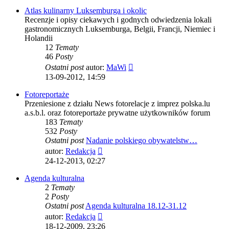
Atlas kulinarny Luksemburga i okolic
Recenzje i opisy ciekawych i godnych odwiedzenia lokali
gastronomicznych Luksemburga, Belgii, Francji, Niemiec i
Holandii
12
Tematy
46
Posty
Wyświetl
Ostatni post
autor:
MaWi
najnowszy
13-09-2012, 14:59
post
Fotoreportaże
Przeniesione z działu News fotorelacje z imprez polska.lu
a.s.b.l. oraz fotoreportaże prywatne użytkowników forum
183
Tematy
532
Posty
Ostatni post
Nadanie polskiego obywatelstw…
Wyświetl
autor:
Redakcja
najnowszy
24-12-2013, 02:27
post
Agenda kulturalna
2
Tematy
2
Posty
Ostatni post
Agenda kulturalna 18.12-31.12
Wyświetl
autor:
Redakcja
najnowszy
18-12-2009, 23:26