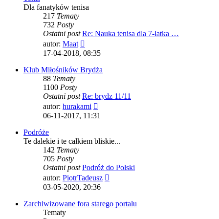
Dla fanatyków tenisa
217
Tematy
732
Posty
Ostatni post
Re: Nauka tenisa dla 7-latka …
Wyświetl
autor:
Maat
najnowszy
17-04-2018, 08:35
post
Klub Miłośników Brydża
88
Tematy
1100
Posty
Ostatni post
Re: brydz 11/11
Wyświetl
autor:
hurakami
najnowszy
06-11-2017, 11:31
post
Podróże
Te dalekie i te całkiem bliskie...
142
Tematy
705
Posty
Ostatni post
Podróż do Polski
Wyświetl
autor:
PiotrTadeusz
najnowszy
03-05-2020, 20:36
post
Zarchiwizowane fora starego portalu
Tematy