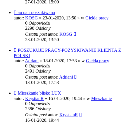
27-01-2020, 15:00
Nowy
au pair poszukiwana
post
autor:
KOSG
»
23-01-2020, 13:50
» w
Giełda pracy
0
Odpowiedzi
2290
Odsłony
Ostatni post
autor:
KOSG
23-01-2020, 13:50
Nowy
POSZUKUJE PRACY-POZYSKIWANIE KLIENTA Z
post
POLSKI
autor:
Adriani
»
18-01-2020, 17:53
» w
Giełda pracy
0
Odpowiedzi
2491
Odsłony
Ostatni post
autor:
Adriani
18-01-2020, 17:53
Nowy
Mieszkanie blisko LUX
post
autor:
KrystianR
»
16-01-2020, 19:44
» w
Mieszkanie
0
Odpowiedzi
2386
Odsłony
Ostatni post
autor:
KrystianR
16-01-2020, 19:44