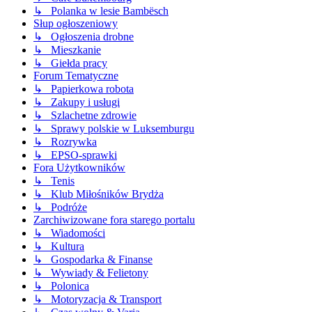
↳ Polanka w lesie Bambësch
Słup ogłoszeniowy
↳ Ogłoszenia drobne
↳ Mieszkanie
↳ Giełda pracy
Forum Tematyczne
↳ Papierkowa robota
↳ Zakupy i usługi
↳ Szlachetne zdrowie
↳ Sprawy polskie w Luksemburgu
↳ Rozrywka
↳ EPSO-sprawki
Fora Użytkowników
↳ Tenis
↳ Klub Miłośników Brydża
↳ Podróże
Zarchiwizowane fora starego portalu
↳ Wiadomości
↳ Kultura
↳ Gospodarka & Finanse
↳ Wywiady & Felietony
↳ Polonica
↳ Motoryzacja & Transport