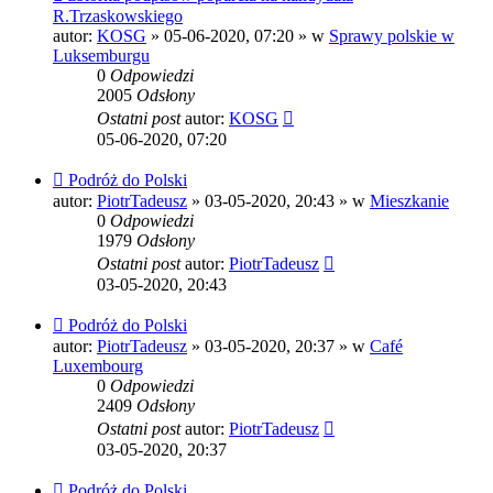
post
R.Trzaskowskiego
autor:
KOSG
»
05-06-2020, 07:20
» w
Sprawy polskie w
Luksemburgu
0
Odpowiedzi
2005
Odsłony
Ostatni post
autor:
KOSG
05-06-2020, 07:20
Nowy
Podróż do Polski
post
autor:
PiotrTadeusz
»
03-05-2020, 20:43
» w
Mieszkanie
0
Odpowiedzi
1979
Odsłony
Ostatni post
autor:
PiotrTadeusz
03-05-2020, 20:43
Nowy
Podróż do Polski
post
autor:
PiotrTadeusz
»
03-05-2020, 20:37
» w
Café
Luxembourg
0
Odpowiedzi
2409
Odsłony
Ostatni post
autor:
PiotrTadeusz
03-05-2020, 20:37
Nowy
Podróż do Polski