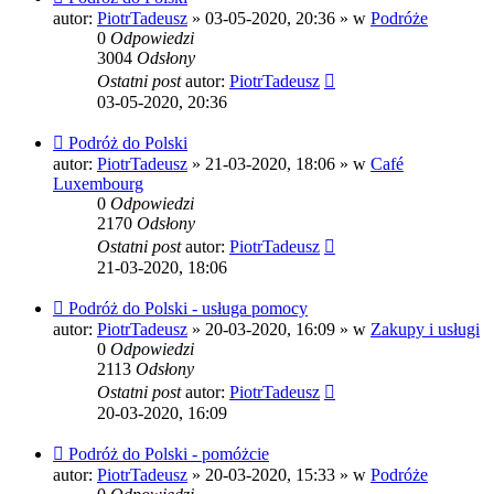
post
autor:
PiotrTadeusz
»
03-05-2020, 20:36
» w
Podróże
0
Odpowiedzi
3004
Odsłony
Ostatni post
autor:
PiotrTadeusz
03-05-2020, 20:36
Nowy
Podróż do Polski
post
autor:
PiotrTadeusz
»
21-03-2020, 18:06
» w
Café
Luxembourg
0
Odpowiedzi
2170
Odsłony
Ostatni post
autor:
PiotrTadeusz
21-03-2020, 18:06
Nowy
Podróż do Polski - usługa pomocy
post
autor:
PiotrTadeusz
»
20-03-2020, 16:09
» w
Zakupy i usługi
0
Odpowiedzi
2113
Odsłony
Ostatni post
autor:
PiotrTadeusz
20-03-2020, 16:09
Nowy
Podróż do Polski - pomóżcie
post
autor:
PiotrTadeusz
»
20-03-2020, 15:33
» w
Podróże