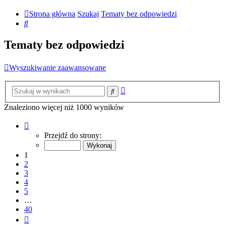
Strona główna
Szukaj
Tematy bez odpowiedzi
Szukaj
Tematy bez odpowiedzi
Wyszukiwanie zaawansowane
Wyszukiwanie
Szukaj
zaawansowane
Znaleziono więcej niż 1000 wyników
Strona
1
Przejdź do strony:
z
40
1
2
3
4
5
…
40
Następna