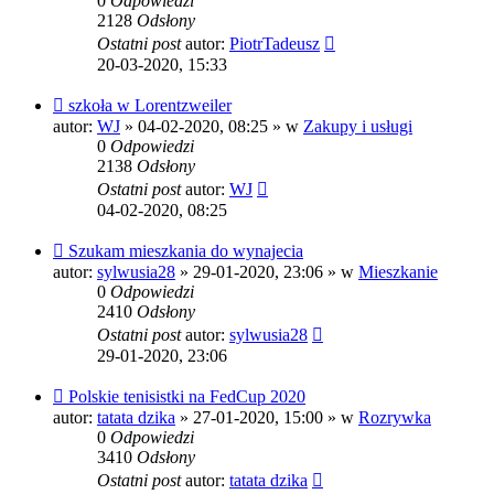
0
Odpowiedzi
2128
Odsłony
Ostatni post
autor:
PiotrTadeusz
20-03-2020, 15:33
Nowy
szkoła w Lorentzweiler
post
autor:
WJ
»
04-02-2020, 08:25
» w
Zakupy i usługi
0
Odpowiedzi
2138
Odsłony
Ostatni post
autor:
WJ
04-02-2020, 08:25
Nowy
Szukam mieszkania do wynajecia
post
autor:
sylwusia28
»
29-01-2020, 23:06
» w
Mieszkanie
0
Odpowiedzi
2410
Odsłony
Ostatni post
autor:
sylwusia28
29-01-2020, 23:06
Nowy
Polskie tenisistki na FedCup 2020
post
autor:
tatata dzika
»
27-01-2020, 15:00
» w
Rozrywka
0
Odpowiedzi
3410
Odsłony
Ostatni post
autor:
tatata dzika