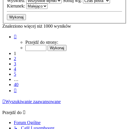
Wyświetl:
Sortuj wg:
Kierunek:
Znaleziono więcej niż 1000 wyników
Strona
1
Przejdź do strony:
z
40
1
2
3
4
5
…
40
Następna
Wyszukiwanie zaawansowane
Przejdź do
Forum Ogólne
↳ Café Luxembourg