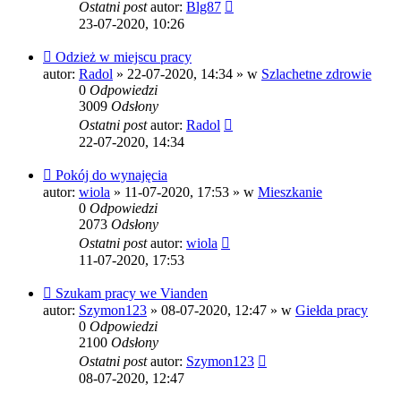
Ostatni post
autor:
Blg87
23-07-2020, 10:26
Nowy
Odzież w miejscu pracy
post
autor:
Radol
»
22-07-2020, 14:34
» w
Szlachetne zdrowie
0
Odpowiedzi
3009
Odsłony
Ostatni post
autor:
Radol
22-07-2020, 14:34
Nowy
Pokój do wynajęcia
post
autor:
wiola
»
11-07-2020, 17:53
» w
Mieszkanie
0
Odpowiedzi
2073
Odsłony
Ostatni post
autor:
wiola
11-07-2020, 17:53
Nowy
Szukam pracy we Vianden
post
autor:
Szymon123
»
08-07-2020, 12:47
» w
Giełda pracy
0
Odpowiedzi
2100
Odsłony
Ostatni post
autor:
Szymon123
08-07-2020, 12:47