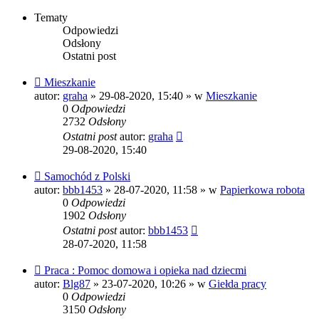
Tematy
Odpowiedzi
Odsłony
Ostatni post
Nowy
Mieszkanie
post
autor:
graha
»
29-08-2020, 15:40
» w
Mieszkanie
0
Odpowiedzi
2732
Odsłony
Ostatni post
autor:
graha
29-08-2020, 15:40
Nowy
Samochód z Polski
post
autor:
bbb1453
»
28-07-2020, 11:58
» w
Papierkowa robota
0
Odpowiedzi
1902
Odsłony
Ostatni post
autor:
bbb1453
28-07-2020, 11:58
Nowy
Praca : Pomoc domowa i opieka nad dziecmi
post
autor:
Blg87
»
23-07-2020, 10:26
» w
Giełda pracy
0
Odpowiedzi
3150
Odsłony