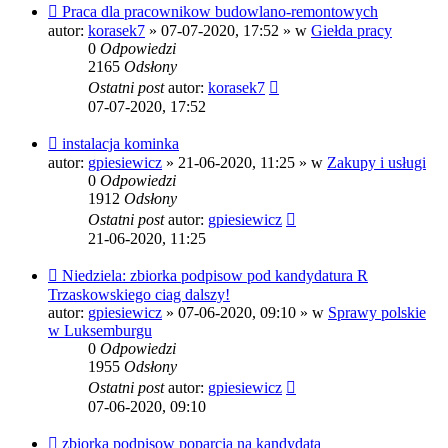
Nowy
Praca dla pracownikow budowlano-remontowych
post
autor:
korasek7
»
07-07-2020, 17:52
» w
Giełda pracy
0
Odpowiedzi
2165
Odsłony
Ostatni post
autor:
korasek7
07-07-2020, 17:52
Nowy
instalacja kominka
post
autor:
gpiesiewicz
»
21-06-2020, 11:25
» w
Zakupy i usługi
0
Odpowiedzi
1912
Odsłony
Ostatni post
autor:
gpiesiewicz
21-06-2020, 11:25
Nowy
Niedziela: zbiorka podpisow pod kandydatura R
post
Trzaskowskiego ciag dalszy!
autor:
gpiesiewicz
»
07-06-2020, 09:10
» w
Sprawy polskie
w Luksemburgu
0
Odpowiedzi
1955
Odsłony
Ostatni post
autor:
gpiesiewicz
07-06-2020, 09:10
Nowy
zbiorka podpisow poparcia na kandydata