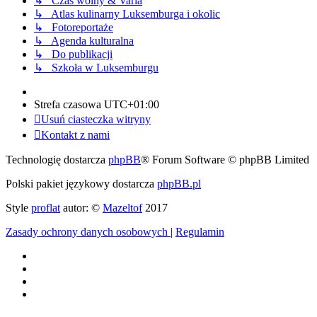
↳ Czas wolny & Varia
↳ Atlas kulinarny Luksemburga i okolic
↳ Fotoreportaże
↳ Agenda kulturalna
↳ Do publikacji
↳ Szkoła w Luksemburgu
Strefa czasowa
UTC+01:00
Usuń ciasteczka witryny
Kontakt z nami
Technologię dostarcza
phpBB
® Forum Software © phpBB Limited
Polski pakiet językowy dostarcza
phpBB.pl
Style
proflat
autor: ©
Mazeltof
2017
Zasady ochrony danych osobowych
|
Regulamin