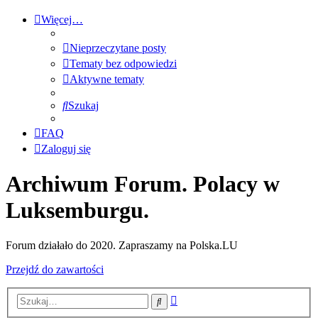
Więcej…
Nieprzeczytane posty
Tematy bez odpowiedzi
Aktywne tematy
Szukaj
FAQ
Zaloguj się
Archiwum Forum. Polacy w
Luksemburgu.
Forum działało do 2020. Zapraszamy na Polska.LU
Przejdź do zawartości
Wyszukiwanie
Szukaj
zaawansowane