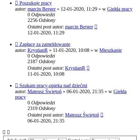
Nowy
Poszukuje pracy
post
autor:
marcin Berger
»
12-01-2020, 11:29
» w
Giełda pracy
0
Odpowiedzi
2256
Odsłony
Ostatni post
autor:
marcin Berger
12-01-2020, 11:29
Nowy
Zapłacę za zameldowanie
post
autor:
KrystianR
»
11-01-2020, 10:08
» w
Mieszkanie
0
Odpowiedzi
2187
Odsłony
Ostatni post
autor:
KrystianR
11-01-2020, 10:08
Nowy
Szukam pracy-opieka nad dziećmi
post
autor:
Mateusz Świętoń
»
06-01-2020, 21:35
» w
Giełda
pracy
0
Odpowiedzi
2319
Odsłony
Ostatni post
autor:
Mateusz Świętoń
06-01-2020, 21:35