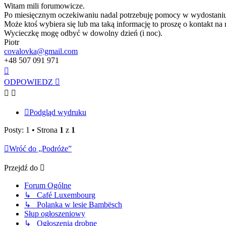
Witam mili forumowicze.
Po miesięcznym oczekiwaniu nadal potrzebuję pomocy w wydostaniu s
Może ktoś wybiera się lub ma taką informację to proszę o kontakt na m
Wycieczkę mogę odbyć w dowolny dzień (i noc).
Piotr
covalovka@gmail.com
+48 507 091 971
Na
górę
ODPOWIEDZ
Podgląd wydruku
Posty: 1 • Strona
1
z
1
Wróć do „Podróże”
Przejdź do
Forum Ogólne
↳ Café Luxembourg
↳ Polanka w lesie Bambësch
Słup ogłoszeniowy
↳ Ogłoszenia drobne