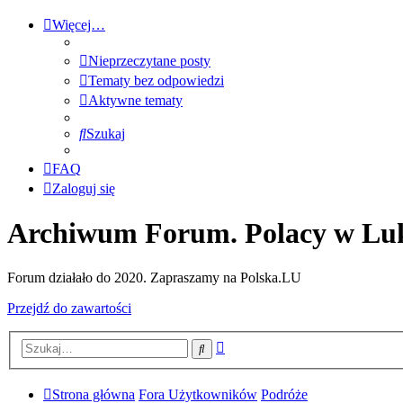
Więcej…
Nieprzeczytane posty
Tematy bez odpowiedzi
Aktywne tematy
Szukaj
FAQ
Zaloguj się
Archiwum Forum. Polacy w Lu
Forum działało do 2020. Zapraszamy na Polska.LU
Przejdź do zawartości
Wyszukiwanie
Szukaj
zaawansowane
Strona główna
Fora Użytkowników
Podróże