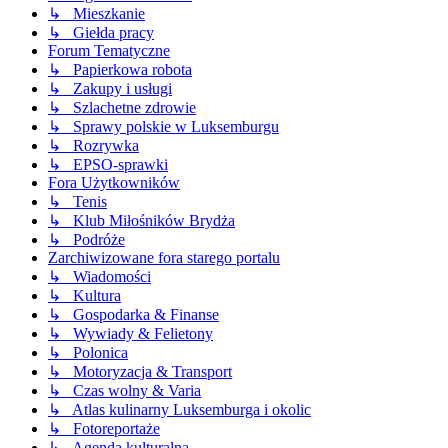
↳ Mieszkanie
↳ Giełda pracy
Forum Tematyczne
↳ Papierkowa robota
↳ Zakupy i usługi
↳ Szlachetne zdrowie
↳ Sprawy polskie w Luksemburgu
↳ Rozrywka
↳ EPSO-sprawki
Fora Użytkowników
↳ Tenis
↳ Klub Miłośników Brydża
↳ Podróże
Zarchiwizowane fora starego portalu
↳ Wiadomości
↳ Kultura
↳ Gospodarka & Finanse
↳ Wywiady & Felietony
↳ Polonica
↳ Motoryzacja & Transport
↳ Czas wolny & Varia
↳ Atlas kulinarny Luksemburga i okolic
↳ Fotoreportaże
↳ Agenda kulturalna