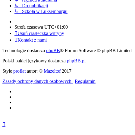
↳ Do publikacji
↳ Szkoła w Luksemburgu
Strefa czasowa
UTC+01:00
Usuń ciasteczka witryny
Kontakt z nami
Technologię dostarcza
phpBB
® Forum Software © phpBB Limited
Polski pakiet językowy dostarcza
phpBB.pl
Style
proflat
autor: ©
Mazeltof
2017
Zasady ochrony danych osobowych
|
Regulamin