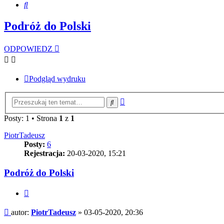
Szukaj
Podróż do Polski
ODPOWIEDZ
Podgląd wydruku
Wyszukiwanie
Szukaj
zaawansowane
Posty: 1 • Strona
1
z
1
PiotrTadeusz
Posty:
6
Rejestracja:
20-03-2020, 15:21
Podróż do Polski
Cytuj
Post
autor:
PiotrTadeusz
»
03-05-2020, 20:36