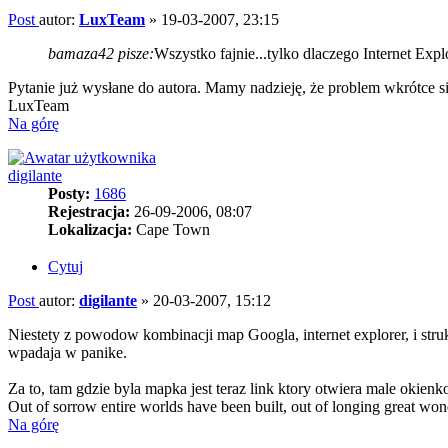
Post
autor:
LuxTeam
»
19-03-2007, 23:15
bamaza42 pisze:
Wszystko fajnie...tylko dlaczego Internet Exp
Pytanie już wysłane do autora. Mamy nadzieję, że problem wkrótce s
LuxTeam
Na górę
digilante
Posty:
1686
Rejestracja:
26-09-2006, 08:07
Lokalizacja:
Cape Town
Cytuj
Post
autor:
digilante
»
20-03-2007, 15:12
Niestety z powodow kombinacji map Googla, internet explorer, i stru
wpadaja w panike.
Za to, tam gdzie byla mapka jest teraz link ktory otwiera male okien
Out of sorrow entire worlds have been built, out of longing great won
Na górę