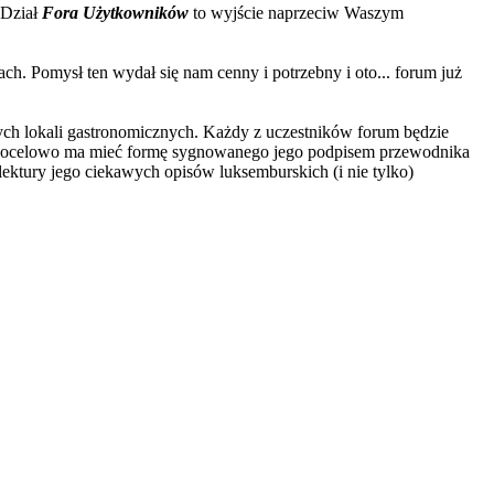
 Dział
Fora Użytkowników
to wyjście naprzeciw Waszym
h. Pomysł ten wydał się nam cenny i potrzebny i oto... forum już
ych lokali gastronomicznych. Każdy z uczestników forum będzie
docelowo ma mieć formę sygnowanego jego podpisem przewodnika
lektury jego ciekawych opisów luksemburskich (i nie tylko)