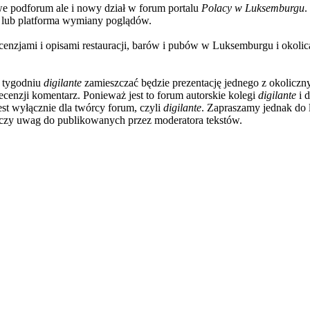
we podforum ale i nowy dział w forum portalu
Polacy w Luksemburgu
.
 lub platforma wymiany poglądów.
enzjami i opisami restauracji, barów i pubów w Luksemburgu i okolicac
w tygodniu
digilante
zamieszczać będzie prezentację jednego z okoliczn
recenzji komentarz. Ponieważ jest to forum autorskie kolegi
digilante
i 
st wyłącznie dla twórcy forum, czyli
digilante
. Zapraszamy jednak do 
 czy uwag do publikowanych przez moderatora tekstów.