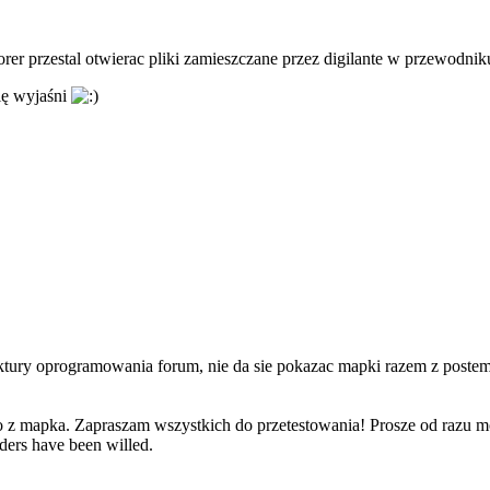
lorer przestal otwierac pliki zamieszczane przez digilante w przewodnik
ię wyjaśni
ktury oprogramowania forum, nie da sie pokazac mapki razem z postem b
ko z mapka. Zapraszam wszystkich do przetestowania! Prosze od razu mo
ders have been willed.