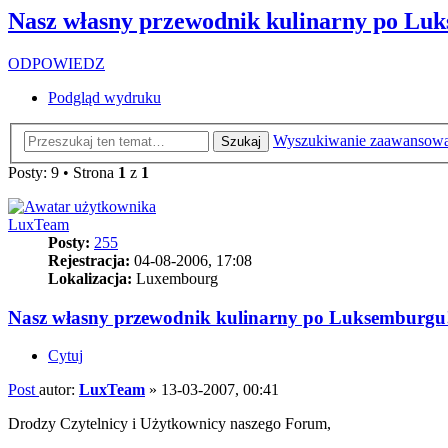
Nasz własny przewodnik kulinarny po Lu
ODPOWIEDZ
Podgląd wydruku
Wyszukiwanie zaawansow
Szukaj
Posty: 9 • Strona
1
z
1
LuxTeam
Posty:
255
Rejestracja:
04-08-2006, 17:08
Lokalizacja:
Luxembourg
Nasz własny przewodnik kulinarny po Luksemburgu
Cytuj
Post
autor:
LuxTeam
»
13-03-2007, 00:41
Drodzy Czytelnicy i Użytkownicy naszego Forum,