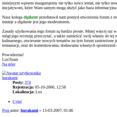
niniejszym wpisem inaugurujemy nie tylko nowy temat, nie tylko no
inicjatywom, które Wam samym mogą służyć jako baza informacyjna
Nasz kolega
digilante
przedstawił nam pomysł utworzenia forum z rec
istnieje a
digilante
jest jego moderatorem.
Zasady użytkowania tego forum są bardzo proste. Mniej więcej raz 
mógł jego recenzję przeczytać, a także zamieścić swój własny do tej 
kulinarnego, otwieranie nowych tematów na tym forum zastrzeżone je
restauracji, oraz do komentowania, dodawania własnych spostrzeżeń
Powodzenia!
LuxTeam
Na górę
hurakami
Posty:
374
Rejestracja:
05-10-2006, 12:58
Lokalizacja:
Lux
Cytuj
Post
autor:
hurakami
»
13-03-2007, 01:46