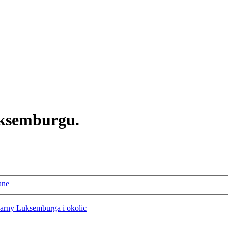
ksemburgu.
ane
narny Luksemburga i okolic