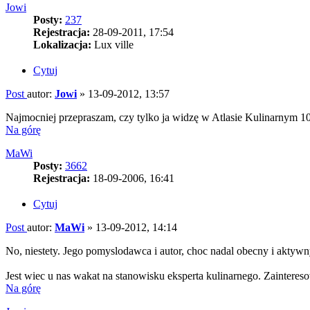
Jowi
Posty:
237
Rejestracja:
28-09-2011, 17:54
Lokalizacja:
Lux ville
Cytuj
Post
autor:
Jowi
»
13-09-2012, 13:57
Najmocniej przepraszam, czy tylko ja widzę w Atlasie Kulinarnym 1
Na górę
MaWi
Posty:
3662
Rejestracja:
18-09-2006, 16:41
Cytuj
Post
autor:
MaWi
»
13-09-2012, 14:14
No, niestety. Jego pomyslodawca i autor, choc nadal obecny i aktywn
Jest wiec u nas wakat na stanowisku eksperta kulinarnego. Zaintere
Na górę