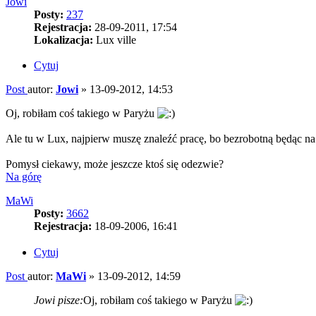
Jowi
Posty:
237
Rejestracja:
28-09-2011, 17:54
Lokalizacja:
Lux ville
Cytuj
Post
autor:
Jowi
»
13-09-2012, 14:53
Oj, robiłam coś takiego w Paryżu
Ale tu w Lux, najpierw muszę znaleźć pracę, bo bezrobotną będąc na r
Pomysł ciekawy, może jeszcze ktoś się odezwie?
Na górę
MaWi
Posty:
3662
Rejestracja:
18-09-2006, 16:41
Cytuj
Post
autor:
MaWi
»
13-09-2012, 14:59
Jowi pisze:
Oj, robiłam coś takiego w Paryżu