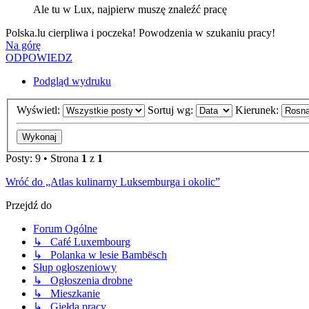
Ale tu w Lux, najpierw muszę znaleźć pracę
Polska.lu cierpliwa i poczeka! Powodzenia w szukaniu pracy!
Na górę
ODPOWIEDZ
Podgląd wydruku
Wyświetl:
Sortuj wg:
Kierunek:
Posty: 9 • Strona
1
z
1
Wróć do „Atlas kulinarny Luksemburga i okolic”
Przejdź do
Forum Ogólne
↳ Café Luxembourg
↳ Polanka w lesie Bambësch
Słup ogłoszeniowy
↳ Ogłoszenia drobne
↳ Mieszkanie
↳ Giełda pracy