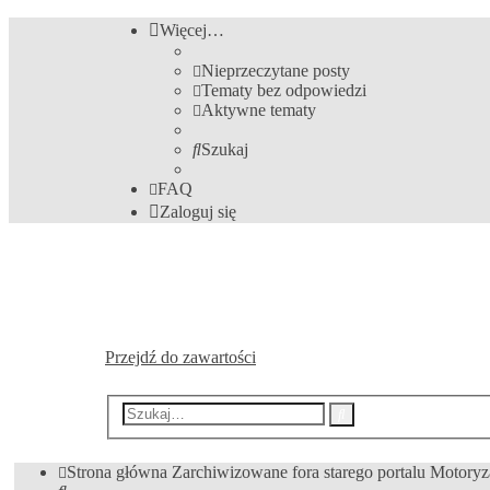
Więcej…
Nieprzeczytane posty
Tematy bez odpowiedzi
Aktywne tematy
Szukaj
FAQ
Zaloguj się
Archiwum Forum. Polac
Forum działało do 2020. Zapraszamy na Polska.LU
Przejdź do zawartości
Wyszukiwanie
Szukaj
zaawansowane
Strona główna
Zarchiwizowane fora starego portalu
Motoryz