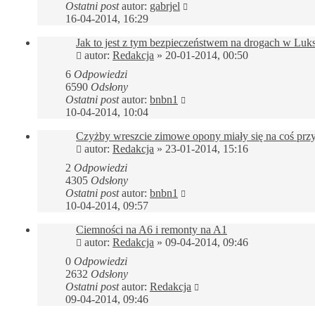
Ostatni post
autor:
gabrjel
16-04-2014, 16:29
Jak to jest z tym bezpieczeństwem na drogach w Lu
autor:
Redakcja
»
20-01-2014, 00:50
6
Odpowiedzi
6590
Odsłony
Ostatni post
autor:
bnbn1
10-04-2014, 10:04
Czyżby wreszcie zimowe opony miały się na coś prz
autor:
Redakcja
»
23-01-2014, 15:16
2
Odpowiedzi
4305
Odsłony
Ostatni post
autor:
bnbn1
10-04-2014, 09:57
Ciemności na A6 i remonty na A1
autor:
Redakcja
»
09-04-2014, 09:46
0
Odpowiedzi
2632
Odsłony
Ostatni post
autor:
Redakcja
09-04-2014, 09:46