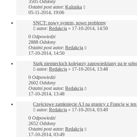
3505
Odsłony
Ostatni post
autor:
Kulunka
05-11-2014, 19:06
SNCT: nowy system, nowe problemy
autor:
Redakcja
»
17-10-2014, 14:50
0
Odpowiedzi
2888
Odsłony
Ostatni post
autor:
Redakcja
17-10-2014, 14:50
Stajk niemieckich kolejarzy zapowiedziany na tę sobo
autor:
Redakcja
»
17-10-2014, 13:48
0
Odpowiedzi
2602
Odsłony
Ostatni post
autor:
Redakcja
17-10-2014, 13:48
Częściowe zamknięcie A3 na granicy z Francją w te
autor:
Redakcja
»
17-10-2014, 03:49
0
Odpowiedzi
2652
Odsłony
Ostatni post
autor:
Redakcja
17-10-2014, 03:49