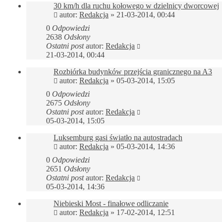
30 km/h dla ruchu kołowego w dzielnicy dworcowej
autor:
Redakcja
»
21-03-2014, 00:44
0
Odpowiedzi
2638
Odsłony
Ostatni post
autor:
Redakcja
21-03-2014, 00:44
Rozbiórka budynków przejścia granicznego na A3
autor:
Redakcja
»
05-03-2014, 15:05
0
Odpowiedzi
2675
Odsłony
Ostatni post
autor:
Redakcja
05-03-2014, 15:05
Luksemburg gasi światło na autostradach
autor:
Redakcja
»
05-03-2014, 14:36
0
Odpowiedzi
2651
Odsłony
Ostatni post
autor:
Redakcja
05-03-2014, 14:36
Niebieski Most - finałowe odliczanie
autor:
Redakcja
»
17-02-2014, 12:51