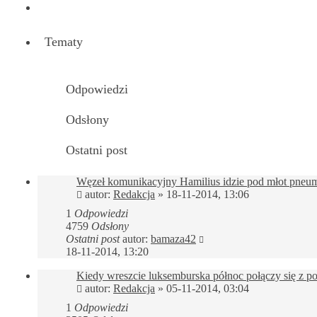
Następna
Tematy
Odpowiedzi
Odsłony
Ostatni post
Węzeł komunikacyjny Hamilius idzie pod młot pneu
autor:
Redakcja
»
18-11-2014, 13:06
1
Odpowiedzi
4759
Odsłony
Ostatni post
autor:
bamaza42
18-11-2014, 13:20
Kiedy wreszcie luksemburska północ połączy się z p
autor:
Redakcja
»
05-11-2014, 03:04
1
Odpowiedzi