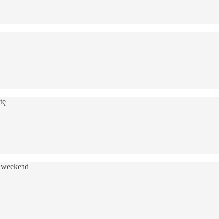
tę
n weekend