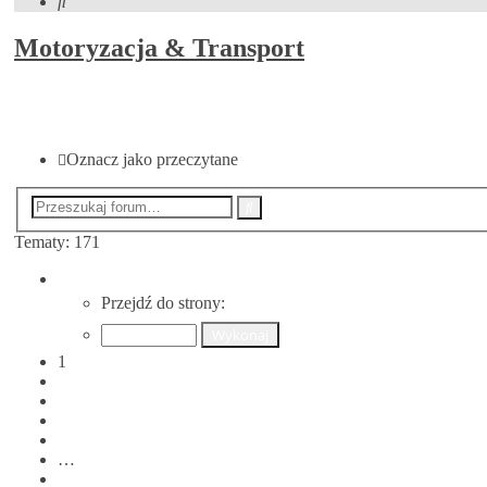
Szukaj
Motoryzacja & Transport
NOWY TEMAT
Oznacz jako przeczytane
Wyszukiwanie
Szukaj
zaawansowane
Tematy: 171
Strona
1
Przejdź do strony:
z
7
1
2
3
4
5
…
7