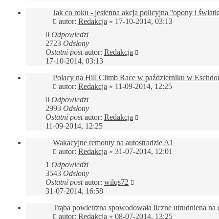
Jak co roku - jesienna akcja policyjna ''opony i światła
autor:
Redakcja
»
17-10-2014, 03:13
0
Odpowiedzi
2723
Odsłony
Ostatni post
autor:
Redakcja
17-10-2014, 03:13
Polacy na Hill Climb Race w październiku w Eschdor
autor:
Redakcja
»
11-09-2014, 12:25
0
Odpowiedzi
2993
Odsłony
Ostatni post
autor:
Redakcja
11-09-2014, 12:25
Wakacyjne remonty na autostradzie A1
autor:
Redakcja
»
31-07-2014, 12:01
1
Odpowiedzi
3543
Odsłony
Ostatni post
autor:
wilqs72
31-07-2014, 16:58
Trąba powietrzna spowodowała liczne utrudniena na
autor:
Redakcja
»
08-07-2014, 13:25