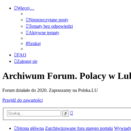
Więcej…
Nieprzeczytane posty
Tematy bez odpowiedzi
Aktywne tematy
Szukaj
FAQ
Zaloguj się
Archiwum Forum. Polacy w Lu
Forum działało do 2020. Zapraszamy na Polska.LU
Przejdź do zawartości
Wyszukiwanie
Szukaj
zaawansowane
Strona główna
Zarchiwizowane fora starego portalu
Wywiady