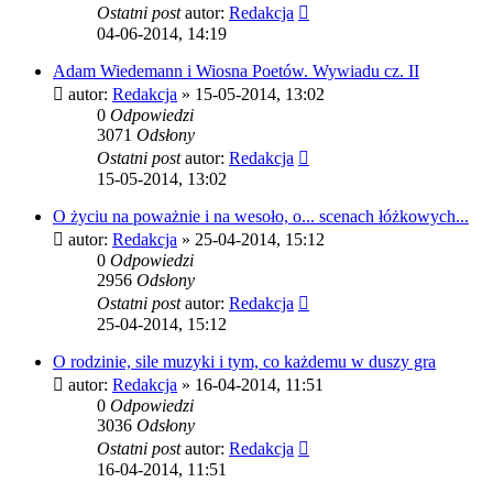
Ostatni post
autor:
Redakcja
04-06-2014, 14:19
Adam Wiedemann i Wiosna Poetów. Wywiadu cz. II
autor:
Redakcja
»
15-05-2014, 13:02
0
Odpowiedzi
3071
Odsłony
Ostatni post
autor:
Redakcja
15-05-2014, 13:02
O życiu na poważnie i na wesoło, o... scenach łóżkowych...
autor:
Redakcja
»
25-04-2014, 15:12
0
Odpowiedzi
2956
Odsłony
Ostatni post
autor:
Redakcja
25-04-2014, 15:12
O rodzinie, sile muzyki i tym, co każdemu w duszy gra
autor:
Redakcja
»
16-04-2014, 11:51
0
Odpowiedzi
3036
Odsłony
Ostatni post
autor:
Redakcja
16-04-2014, 11:51