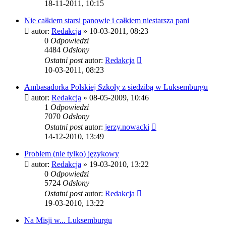
18-11-2011, 10:15
Nie całkiem starsi panowie i całkiem niestarsza pani
autor:
Redakcja
»
10-03-2011, 08:23
0
Odpowiedzi
4484
Odsłony
Ostatni post
autor:
Redakcja
10-03-2011, 08:23
Ambasadorka Polskiej Szkoły z siedzibą w Luksemburgu
autor:
Redakcja
»
08-05-2009, 10:46
1
Odpowiedzi
7070
Odsłony
Ostatni post
autor:
jerzy.nowacki
14-12-2010, 13:49
Problem (nie tylko) językowy
autor:
Redakcja
»
19-03-2010, 13:22
0
Odpowiedzi
5724
Odsłony
Ostatni post
autor:
Redakcja
19-03-2010, 13:22
Na Misji w... Luksemburgu