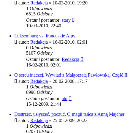
autor:
Redakcja
»
10-03-2010, 19:20
1
Odpowiedzi
6515
Odsłony
Ostatni post
autor:
stary
10-03-2010, 22:40
Luksemburg vs. francuskie Alpy
autor:
Redakcja
»
16-02-2010, 02:01
0
Odpowiedzi
5107
Odsłony
Ostatni post
autor:
Redakcja
16-02-2010, 02:01
O sercu inaczej. Wywiad z Małgorzatą Pawłowską. Część II
autor:
Redakcja
»
20-02-2008, 17:17
1
Odpowiedzi
8998
Odsłony
Ostatni post
autor:
atu
15-12-2009, 21:44
Dostrzec, usłyszeć, poczuć. O magii tańca z Anną Majcher
autor:
Redakcja
»
25-05-2009, 20:23
1
Odpowiedzi
6207
Odsłony