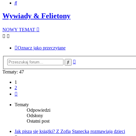
Szukaj
Wywiady & Felietony
NOWY TEMAT
Oznacz jako przeczytane
Wyszukiwanie
Szukaj
zaawansowane
Tematy: 47
1
2
Następna
Tematy
Odpowiedzi
Odsłony
Ostatni post
Jak piszą się książki? Z Zofią Stanecką rozmawiają dzieci