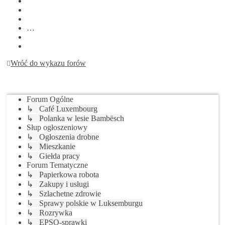
3
4
5
…
9
Następna
Wróć do wykazu forów
Przejdź do
Forum Ogólne
↳ Café Luxembourg
↳ Polanka w lesie Bambësch
Słup ogłoszeniowy
↳ Ogłoszenia drobne
↳ Mieszkanie
↳ Giełda pracy
Forum Tematyczne
↳ Papierkowa robota
↳ Zakupy i usługi
↳ Szlachetne zdrowie
↳ Sprawy polskie w Luksemburgu
↳ Rozrywka
↳ EPSO-sprawki