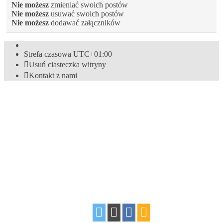
Nie możesz
zmieniać swoich postów
Nie możesz
usuwać swoich postów
Nie możesz
dodawać załączników
Strefa czasowa
UTC+01:00
Usuń ciasteczka witryny
Kontakt z nami
Technologię dostarcza
phpBB
® Forum Software © phpBB
Limited
Polski pakiet językowy dostarcza
phpBB.pl
Style
proflat
autor: ©
Mazeltof
2017
Zasady ochrony danych osobowych
|
Regulamin