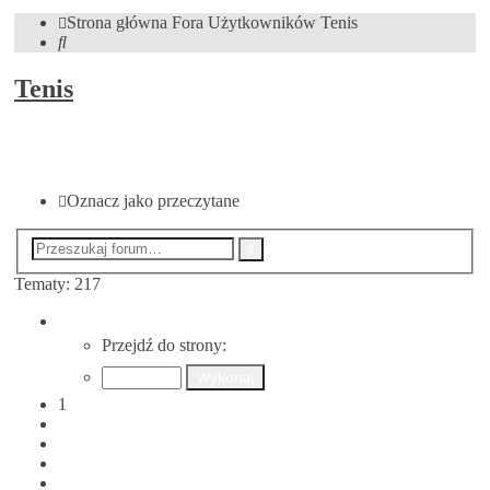
Strona główna
Fora Użytkowników
Tenis
Szukaj
Tenis
NOWY TEMAT
Oznacz jako przeczytane
Wyszukiwanie
Szukaj
zaawansowane
Tematy: 217
Strona
1
Przejdź do strony:
z
9
1
2
3
4
5