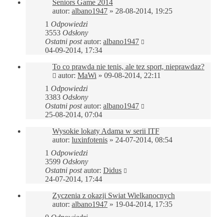
Seniors Game 2014
autor:
albano1947
»
28-08-2014, 19:25
1
Odpowiedzi
3553
Odsłony
Ostatni post
autor:
albano1947
04-09-2014, 17:34
To co prawda nie tenis, ale tez sport, nieprawdaz?
autor:
MaWi
»
09-08-2014, 22:11
1
Odpowiedzi
3383
Odsłony
Ostatni post
autor:
albano1947
25-08-2014, 07:04
Wysokie lokaty Adama w serii ITF
autor:
luxinfotenis
»
24-07-2014, 08:54
1
Odpowiedzi
3599
Odsłony
Ostatni post
autor:
Didus
24-07-2014, 17:44
Zyczenia z okazji Swiat Wielkanocnych
autor:
albano1947
»
19-04-2014, 17:35