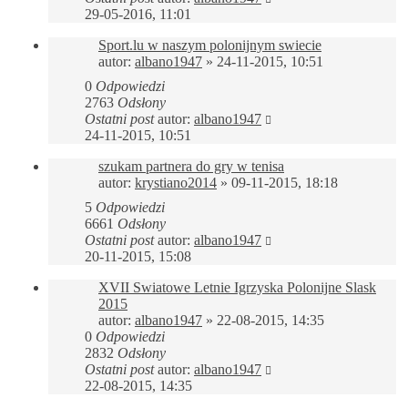
29-05-2016, 11:01
Sport.lu w naszym polonijnym swiecie
autor:
albano1947
»
24-11-2015, 10:51
0
Odpowiedzi
2763
Odsłony
Ostatni post
autor:
albano1947
24-11-2015, 10:51
szukam partnera do gry w tenisa
autor:
krystiano2014
»
09-11-2015, 18:18
5
Odpowiedzi
6661
Odsłony
Ostatni post
autor:
albano1947
20-11-2015, 15:08
XVII Swiatowe Letnie Igrzyska Polonijne Slask
2015
autor:
albano1947
»
22-08-2015, 14:35
0
Odpowiedzi
2832
Odsłony
Ostatni post
autor:
albano1947
22-08-2015, 14:35