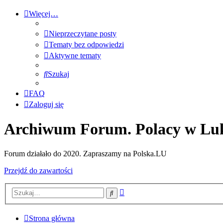
Więcej…
Nieprzeczytane posty
Tematy bez odpowiedzi
Aktywne tematy
Szukaj
FAQ
Zaloguj się
Archiwum Forum. Polacy w Lu
Forum działało do 2020. Zapraszamy na Polska.LU
Przejdź do zawartości
Wyszukiwanie
Szukaj
zaawansowane
Strona główna