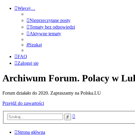
Więcej…
Nieprzeczytane posty
Tematy bez odpowiedzi
Aktywne tematy
Szukaj
FAQ
Zaloguj się
Archiwum Forum. Polacy w Lu
Forum działało do 2020. Zapraszamy na Polska.LU
Przejdź do zawartości
Wyszukiwanie
Szukaj
zaawansowane
Strona główna